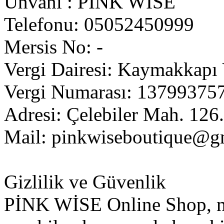
Ünvanı : PİNK WİSE
Telefonu: 05052450999
Mersis No: -
Vergi Dairesi: Kaymakkapı 
Vergi Numarası: 13799375
Adresi: Çelebiler Mah. 126
Mail:
pinkwiseboutique@g
Gizlilik ve Güvenlik
PİNK WİSE Online Shop, mü